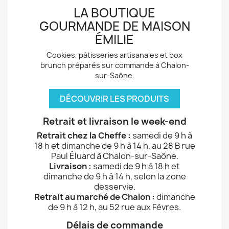
LA BOUTIQUE
GOURMANDE DE MAISON
ÉMILIE
Cookies, pâtisseries artisanales et box
brunch préparés sur commande à Chalon-
sur-Saône.
DÉCOUVRIR LES PRODUITS
Retrait et livraison le week-end
Retrait chez la Cheffe :
samedi de 9 h à
18 h et dimanche de 9 h à 14 h, au 28 B rue
Paul Éluard à Chalon-sur-Saône.
Livraison :
samedi de 9 h à 18 h et
dimanche de 9 h à 14 h, selon la zone
desservie.
Retrait au marché de Chalon :
dimanche
de 9 h à 12 h, au 52 rue aux Fèvres.
Délais de commande