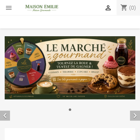
shopping_cart


(0)

