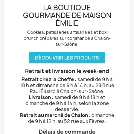
LA BOUTIQUE
GOURMANDE DE MAISON
ÉMILIE
Cookies, pâtisseries artisanales et box
brunch préparés sur commande à Chalon-
sur-Saône.
DÉCOUVRIR LES PRODUITS
Retrait et livraison le week-end
Retrait chez la Cheffe :
samedi de 9 h à
18 h et dimanche de 9 h à 14 h, au 28 B rue
Paul Éluard à Chalon-sur-Saône.
Livraison :
samedi de 9 h à 18 h et
dimanche de 9 h à 14 h, selon la zone
desservie.
Retrait au marché de Chalon :
dimanche
de 9 h à 12 h, au 52 rue aux Fèvres.
Délais de commande