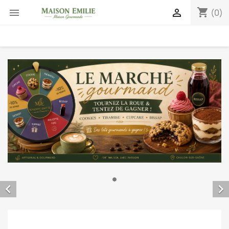
shopping_cart


(0)

